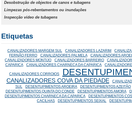
Desobstrução de objectos de canos e tubagens
Limpezas pós-rebentamentos ou inundações
Inspecção vídeo de tubagens
Etiquetas
CANALIZADORES MARGEM SUL
CANALIZADORES LAZARIM
CANALIZ
FERNÃO FERRO
CANALIZADORES PALMELA
CANALIZADORES AROE
CANALIZADORES MONTIJO
CANALIZADORES BARREIRO
CANALIZADOR
CAPARICA
CANALIZADORES CHARNECA DA CAPARICA
CANALIZADORE
DESENTUPIME
CANALIZADORES CORROIOS
CANALIZADORES COVA DA PIEDADE
CANALIZA
SUL
DESENTUPIMENTOS AROEIRA
DESENTUPIMENTOS AZEITÃO
DESENTUPIMENTOS QUINTA DO CONDE
DESENTUPIMENTOS AMORA
D
DESENTUPIMENTOS CHARNECA DA CAPARICA
DESENTUPIMENTOS COS
CACILHAS
DESENTUPIMENTOS SEIXAL
DESENTUPI