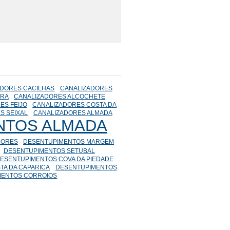
ADORES CACILHAS
CANALIZADORES
IRA
CANALIZADORES ALCOCHETE
ES FEIJO
CANALIZADORES COSTA DA
S SEIXAL
CANALIZADORES ALMADA
NTOS ALMADA
DORES
DESENTUPIMENTOS MARGEM
DESENTUPIMENTOS SETUBAL
ESENTUPIMENTOS COVA DA PIEDADE
TA DA CAPARICA
DESENTUPIMENTOS
MENTOS CORROIOS